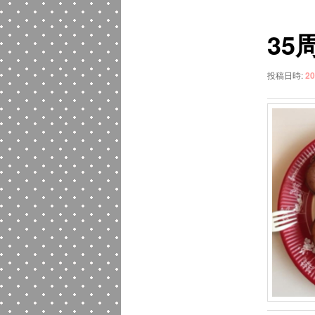
ュ
ナ
ー
ビ
35
ゲ
ー
シ
投稿日時:
20
ョ
ン