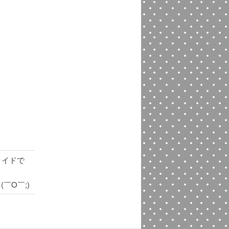
ライドで
￣O￣;)