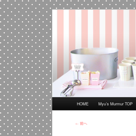
メ
Myuのひとりごと
イ
ン
Myu's Murmu
コ
ン
テ
ン
ツ
へ
移
動
メ
HOME
Myu’s Murmur TOP
イ
ン
メ
投
←
前へ
ニ
稿