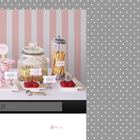
検
索
次へ
→