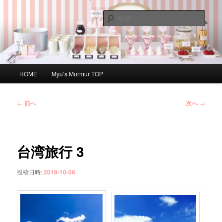
メ
Myuのひとりごと
イ
検
ン
索
コ
Myu's Murmur
ン
テ
ン
メ
HOME
Myu’s Murmur TOP
ツ
イ
へ
ン
移
メ
投
←
前へ
次へ
→
動
ニ
稿
ュ
ナ
ー
ビ
ゲ
台湾旅行 3
ー
シ
投稿日時:
2019-10-06
ョ
ン