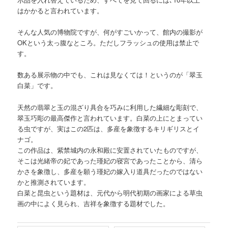
はかかると言われています。
そんな人気の博物院ですが、何がすごいかって、館内の撮影が
OKという太っ腹なところ。ただしフラッシュの使用は禁止で
す。
数ある展示物の中でも、これは見なくては！というのが「翠玉
白菜」です。
天然の翡翠と玉の混ざり具合を巧みに利用した繊細な彫刻で、
翠玉巧彫の最高傑作と言われています。白菜の上にとまってい
る虫ですが、実はこの2匹は、多産を象徴するキリギリスとイ
ナゴ。
この作品は、紫禁城内の永和殿に安置されていたものですが、
そこは光緒帝の妃であった瑾妃の寝宮であったことから、清ら
かさを象徴し、多産を願う瑾妃の嫁入り道具だったのではない
かと推測されています。
白菜と昆虫という題材は、元代から明代初期の画家による草虫
画の中によく見られ、吉祥を象徴する題材でした。