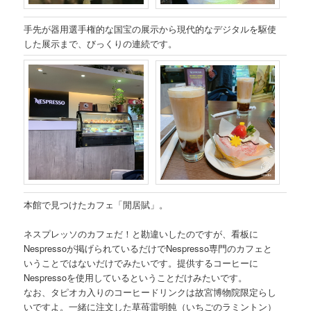
手先が器用選手権的な国宝の展示から現代的なデジタルを駆使
した展示まで、びっくりの連続です。
本館で見つけたカフェ「閒居賦」。
ネスプレッソのカフェだ！と勘違いしたのですが、看板に
Nespressoが掲げられているだけでNespresso専門のカフェと
いうことではないだけでみたいです。提供するコーヒーに
Nespressoを使用しているということだけみたいです。
なお、タピオカ入りのコーヒードリンクは故宮博物院限定らし
いですよ。一緒に注文した草苺雷明飩（いちごのラミントン）