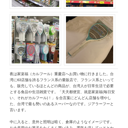
夜は家楽福（カルフール）重慶店へお買い物に行きました。台
湾に63店舗を誇るフランス系の量販店で、フランス系といって
も、販売しているほとんどの商品が、台湾人が日常生活で必要
とする食品や生活雑貨です。「天天都便宜、就是家楽福(毎日安
い、それがカルフール)！」を合言葉にどんどん店舗を増やし
た、台湾で最も勢いのあるスーパーなのです。ジアラーフーと
言います。
中に入ると、意外と照明は暗く、倉庫のようなイメージです。
お土産用のお菓子をたくさん買い込み、電気を流してハエとか