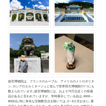
故宮博物院は、フランスのルーブル、アメリカのメトロポリタ
ン､ロシアのエルミタージュと並んで世界四大博物館の1つにも
数えられています｡故宮博物院には、およそ70万点近くの収蔵
品があると言われていますが、常時展示している品は､6000～
8000点｡特に有名な宝物数百点を除いては､3～6カ月おきに､展
示品を入れ替えているため、すべてを見て回るには､10年以上